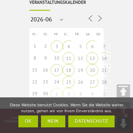
VERANSTALTUNGSKALENDER
MO
DI
MI
DO
FR
SA
SO
1
2
3
4
5
6
7
+
8
9
10
11
12
13
14
+
15
16
17
18
19
20
21
22
23
24
25
26
27
28
+
29
30
1
2
3
4
5
Diese Website benutzt Cookies. Wenn Sie die Website weiter
nutzen, gehen wir von Ihrem Einverständnis aus.
Copyright © 2026
fladungen-rhoen.de
• Idee, Konzeption, Webdesign &
Realisation:
CMS – Cross Media Solutions GmbH – www.crossmediasolutions.de
OK
NEIN
DATENSCHUTZ