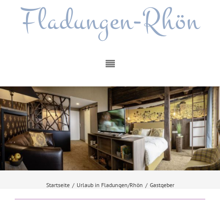
Fladungen-Rhön
Startseite
/
Urlaub in Fladungen/Rhön
/
Gastgeber