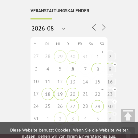
VERANSTALTUNGSKALENDER
MO
DI
MI
DO
FR
SA
SO
+
27
28
29
30
31
1
2
+
6
3
4
5
7
8
9
10
11
12
13
14
15
16
+
+
17
21
18
19
20
22
23
+
24
25
26
28
27
29
30
+
31
1
4
2
3
5
6
Diese Website benutzt Cookies. Wenn Sie die Website weiter
nutzen, gehen wir von Ihrem Einverständnis aus.