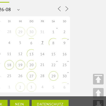
O
DI
MI
DO
FR
SA
SO
+
7
28
29
30
31
1
2
+
7
4
5
6
8
9
0
11
12
13
14
15
16
+
+
7
21
18
19
20
22
23
+
4
25
26
28
27
29
30
+
1
1
4
2
3
5
6
K
NEIN
DATENSCHUTZ