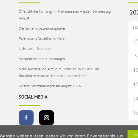
Öffentlilche Führung im Rhönmuseum – jeden Donnerstag im
August
M
Der Eichenprozzesionsspinner
Partnerschaftstreffen in Nora
2
Licht aus – Sterne an!
3
Sternenführung in Fladungen
Neue Ausstellung „Natur im Fokus on Tour 2026“ im
1
Biosphärenzentrum „Haus der Langen Rhön“
1
Unsere Stadtführungen im August 2026
SOCIAL MEDIA
2
3
Website weiter nutzen, gehen wir von Ihrem Einverständnis aus.
O