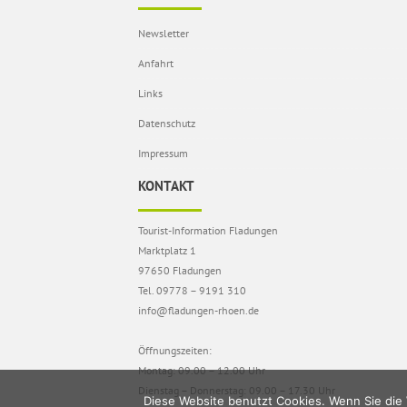
Newsletter
Anfahrt
Links
Datenschutz
Impressum
KONTAKT
Tourist-Information Fladungen
Marktplatz 1
97650 Fladungen
Tel. 09778 – 9191 310
info@fladungen-rhoen.de
Öffnungszeiten:
Montag: 09.00 – 12.00 Uhr
Dienstag – Donnerstag: 09.00 – 17.30 Uhr
Diese Website benutzt Cookies. Wenn Sie die 