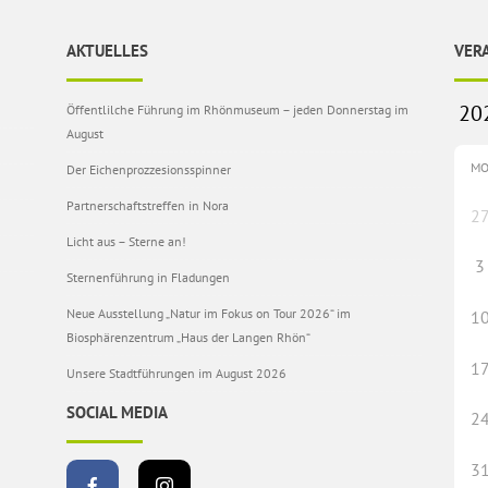
AKTUELLES
VER
Öffentlilche Führung im Rhönmuseum – jeden Donnerstag im
August
M
Der Eichenprozzesionsspinner
Partnerschaftstreffen in Nora
2
Licht aus – Sterne an!
3
Sternenführung in Fladungen
Neue Ausstellung „Natur im Fokus on Tour 2026“ im
1
Biosphärenzentrum „Haus der Langen Rhön“
1
Unsere Stadtführungen im August 2026
SOCIAL MEDIA
2
3