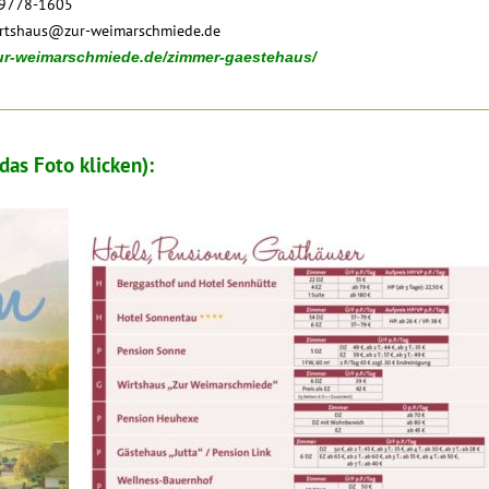
09778-1605
rtshaus@zur-weimarschmiede.de
zur-weimarschmiede.de/zimmer-gaestehaus/
as Foto klicken):