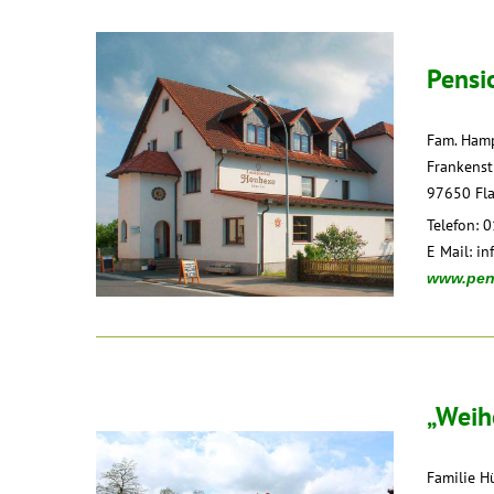
Pensi
Fam. Ham
Frankenst
97650 Fl
Telefon:
E Mail:
in
www.pen
„Weih
Familie H