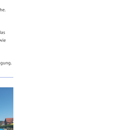
he.
das
wie
ügung.