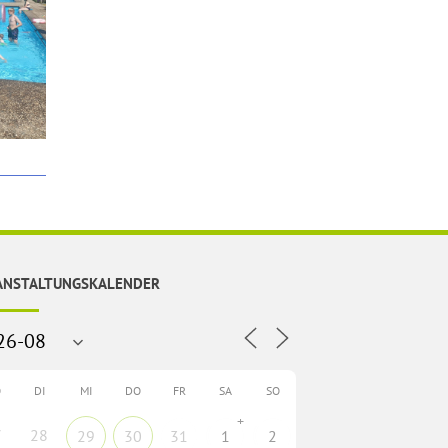
ANSTALTUNGSKALENDER
O
DI
MI
DO
FR
SA
SO
+
7
28
29
30
31
1
2