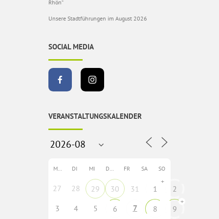
Rhön“
Unsere Stadtführungen im August 2026
SOCIAL MEDIA
VERANSTALTUNGSKALENDER
MO
DI
MI
DO
FR
SA
SO
+
27
28
29
30
31
1
2
+
7
3
4
5
6
8
9