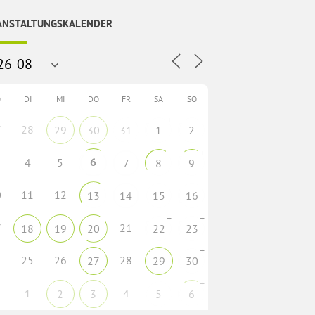
ANSTALTUNGSKALENDER
O
DI
MI
DO
FR
SA
SO
+
7
28
29
30
31
1
2
+
6
4
5
7
8
9
0
11
12
13
14
15
16
+
+
7
21
18
19
20
22
23
+
4
25
26
28
27
29
30
+
1
1
4
2
3
5
6