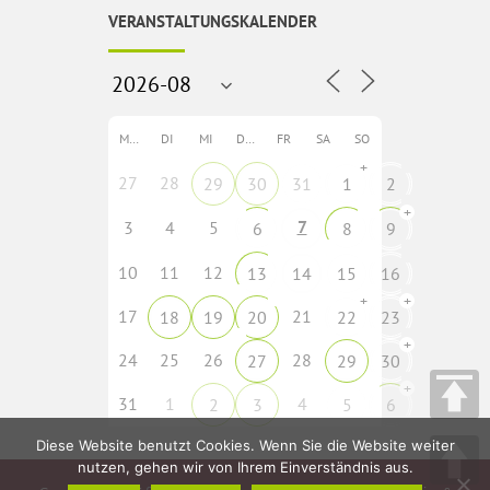
VERANSTALTUNGSKALENDER
MO
DI
MI
DO
FR
SA
SO
+
27
28
29
30
31
1
2
+
7
3
4
5
6
8
9
10
11
12
13
14
15
16
+
+
17
21
18
19
20
22
23
+
24
25
26
28
27
29
30
+
31
1
4
2
3
5
6
Diese Website benutzt Cookies. Wenn Sie die Website weiter
nutzen, gehen wir von Ihrem Einverständnis aus.