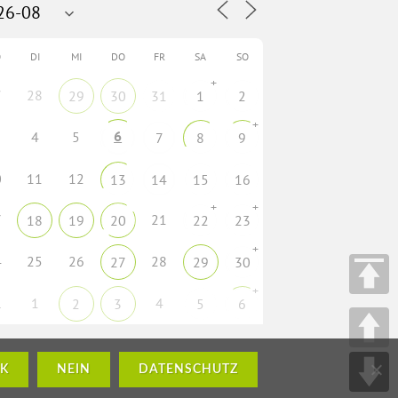
O
DI
MI
DO
FR
SA
SO
+
7
28
29
30
31
1
2
+
6
4
5
7
8
9
0
11
12
13
14
15
16
+
+
7
21
18
19
20
22
23
+
4
25
26
28
27
29
30
+
1
1
4
2
3
5
6
K
NEIN
DATENSCHUTZ