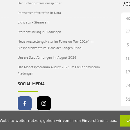
Der Eichenprozzesionsspinner
Partnerschaftstreffen in Nora
M
Licht aus – Sterne an!
2
Sternenführung in Fladungen
Neue Ausstellung „Natur im Fokus on Tour 2026“ im
3
Biosphärenzentrum „Haus der Langen Rhön“
Unsere Stadtführungen im August 2026
1
Das Monatsprogramm August 2026 im Freilandmuseum
1
Fladungen
SOCIAL MEDIA
2
3
Website weiter nutzen, gehen wir von Ihrem Einverständnis aus.
O