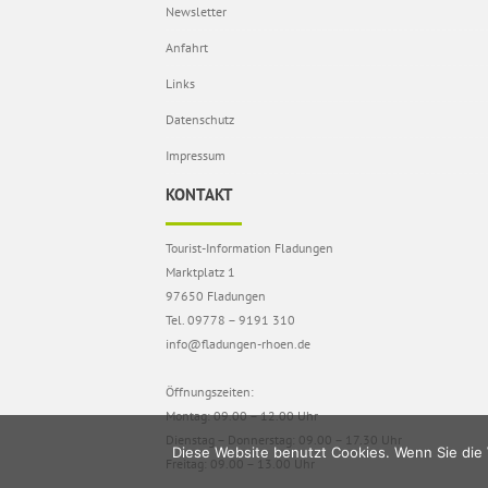
Newsletter
Anfahrt
Links
Datenschutz
Impressum
KONTAKT
Tourist-Information Fladungen
Marktplatz 1
97650 Fladungen
Tel. 09778 – 9191 310
info@fladungen-rhoen.de
Öffnungszeiten:
Montag: 09.00 – 12.00 Uhr
Dienstag – Donnerstag: 09.00 – 17.30 Uhr
Diese Website benutzt Cookies. Wenn Sie die 
Freitag: 09.00 – 13.00 Uhr