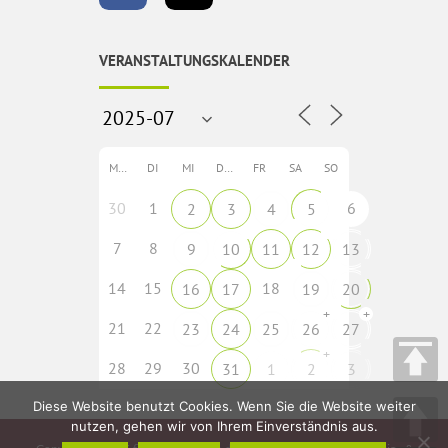
VERANSTALTUNGSKALENDER
MO
DI
MI
DO
FR
SA
SO
30
1
6
2
3
4
5
7
8
9
10
11
12
13
14
15
18
16
17
19
20
+
+
21
22
23
24
25
26
27
+
28
29
30
31
1
2
3
Diese Website benutzt Cookies. Wenn Sie die Website weiter
nutzen, gehen wir von Ihrem Einverständnis aus.