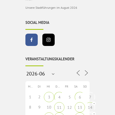
Unsere Stadtführungen im August 2026
SOCIAL MEDIA
VERANSTALTUNGSKALENDER
MO
DI
MI
DO
FR
SA
SO
1
2
3
4
5
6
7
+
8
9
10
11
12
13
14
+