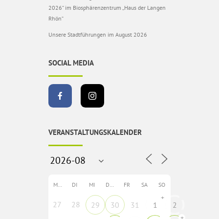
2026“ im Biosphärenzentrum „Haus der Langen
Rhön“
Unsere Stadtführungen im August 2026
SOCIAL MEDIA
VERANSTALTUNGSKALENDER
MO
DI
MI
DO
FR
SA
SO
+
27
28
29
30
31
1
2
+