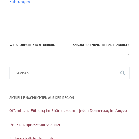
Führungen
←
HISTORISCHE STADTFÜHRUNG
SAISONERÖFFNUNG FREIBAD FLADUNGEN
Beitragsnavigation
→
Suche
nach:
AKTUELLE NACHRICHTEN AUS DER REGION
Öffentlilche Führung im Rhönmuseum – jeden Donnerstag im August
Der Eichenprozzesionsspinner
Partnerschaftstreffen in Nora