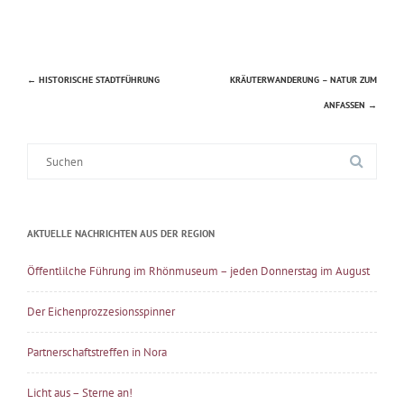
←
HISTORISCHE STADTFÜHRUNG
KRÄUTERWANDERUNG – NATUR ZUM
Beitragsnavigation
ANFASSEN
→
Suche
nach:
AKTUELLE NACHRICHTEN AUS DER REGION
Öffentlilche Führung im Rhönmuseum – jeden Donnerstag im August
Der Eichenprozzesionsspinner
Partnerschaftstreffen in Nora
Licht aus – Sterne an!