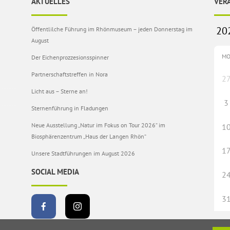
AKTUELLES
VER
Öffentlilche Führung im Rhönmuseum – jeden Donnerstag im
August
M
Der Eichenprozzesionsspinner
Partnerschaftstreffen in Nora
2
Licht aus – Sterne an!
3
Sternenführung in Fladungen
Neue Ausstellung „Natur im Fokus on Tour 2026“ im
1
Biosphärenzentrum „Haus der Langen Rhön“
1
Unsere Stadtführungen im August 2026
SOCIAL MEDIA
2
3