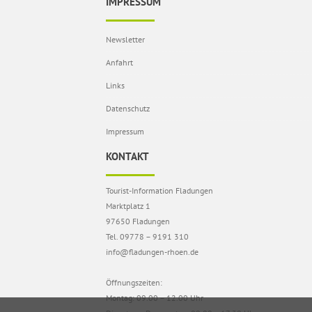
IMPRESSUM
Newsletter
Anfahrt
Links
Datenschutz
Impressum
KONTAKT
Tourist-Information Fladungen
Marktplatz 1
97650 Fladungen
Tel. 09778 – 9191 310
info@fladungen-rhoen.de
Öffnungszeiten:
Montag: 09.00 – 12.00 Uhr