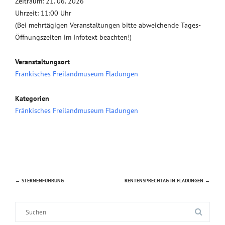
Zeitraum: 21. 06. 2026
Uhrzeit: 11:00 Uhr
(Bei mehrtägigen Veranstaltungen bitte abweichende Tages-
Öffnungszeiten im Infotext beachten!)
Veranstaltungsort
Fränkisches Freilandmuseum Fladungen
Kategorien
Fränkisches Freilandmuseum Fladungen
←
STERNENFÜHRUNG
RENTENSPRECHTAG IN FLADUNGEN
→
Beitragsnavigation
Suche
nach: