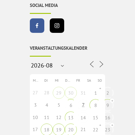
SOCIAL MEDIA
VERANSTALTUNGSKALENDER
MO
DI
MI
DO
FR
SA
SO
+
27
28
29
30
31
1
2
+
7
3
4
5
6
8
9
10
11
12
13
14
15
16
+
+
17
21
18
19
20
22
23