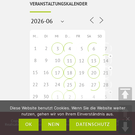
VERANSTALTUNGSKALENDER
MO
DI
MI
DO
FR
SA
SO
1
2
3
4
5
6
7
+
8
9
10
11
12
13
14
+
15
16
17
18
19
20
21
22
23
24
25
26
27
28
+
29
30
1
2
3
4
5
Diese Website benutzt Cookies. Wenn Sie die Website weiter
nutzen, gehen wir von Ihrem Einverständnis aus.
Copyright © 2026
fladungen-rhoen.de
• Idee, Konzeption, Webdesign &
Realisation:
CMS – Cross Media Solutions GmbH – www.crossmediasolutions.de
OK
NEIN
DATENSCHUTZ