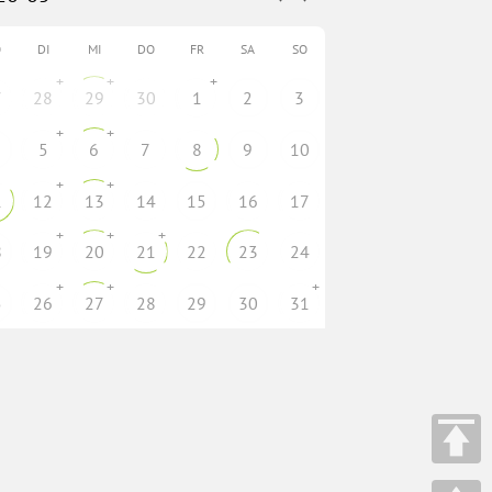
O
DI
MI
DO
FR
SA
SO
+
+
+
7
28
29
30
1
2
3
+
+
5
6
7
8
9
10
+
+
1
12
13
14
15
16
17
+
+
+
8
19
20
21
22
23
24
+
+
+
5
26
27
28
29
30
31