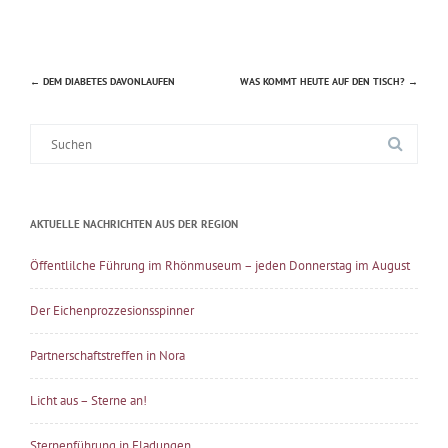
←
DEM DIABETES DAVONLAUFEN
WAS KOMMT HEUTE AUF DEN TISCH?
→
Beitragsnavigation
Suche
nach:
AKTUELLE NACHRICHTEN AUS DER REGION
Öffentlilche Führung im Rhönmuseum – jeden Donnerstag im August
Der Eichenprozzesionsspinner
Partnerschaftstreffen in Nora
Licht aus – Sterne an!
Sternenführung in Fladungen