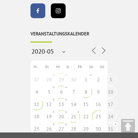
VERANSTALTUNGSKALENDER
MO
DI
MI
DO
FR
SA
SO
+
+
+
27
28
29
30
1
2
3
+
+
4
5
6
7
8
9
10
+
+
11
12
13
14
15
16
17
+
+
+
18
19
20
21
22
23
24
+
+
+
25
26
27
28
29
30
31