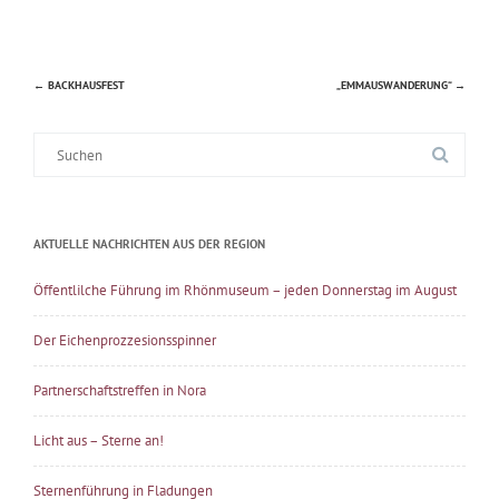
←
BACKHAUSFEST
„EMMAUSWANDERUNG“
→
Beitragsnavigation
Suche
nach:
AKTUELLE NACHRICHTEN AUS DER REGION
Öffentlilche Führung im Rhönmuseum – jeden Donnerstag im August
Der Eichenprozzesionsspinner
Partnerschaftstreffen in Nora
Licht aus – Sterne an!
Sternenführung in Fladungen