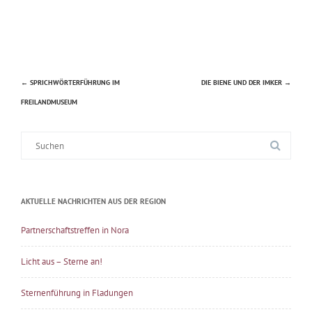
←
SPRICHWÖRTERFÜHRUNG IM
DIE BIENE UND DER IMKER
→
Beitragsnavigation
FREILANDMUSEUM
Suche
nach:
AKTUELLE NACHRICHTEN AUS DER REGION
Partnerschaftstreffen in Nora
Licht aus – Sterne an!
Sternenführung in Fladungen