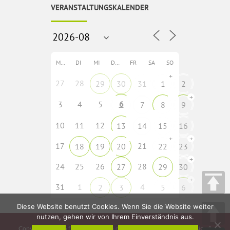
VERANSTALTUNGSKALENDER
MO
DI
MI
DO
FR
SA
SO
+
27
28
29
30
31
1
2
+
6
3
4
5
7
8
9
10
11
12
13
14
15
16
+
+
17
21
18
19
20
22
23
+
24
25
26
28
27
29
30
+
31
1
4
2
3
5
6
Diese Website benutzt Cookies. Wenn Sie die Website weiter
nutzen, gehen wir von Ihrem Einverständnis aus.
Copyright © 2026
fladungen-rhoen.de
• Idee, Konzeption, Webdesign &