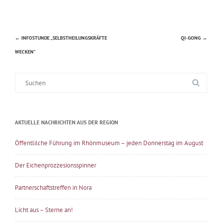
←
INFOSTUNDE „SELBSTHEILUNGSKRÄFTE
QI-GONG
→
Beitragsnavigation
WECKEN“
Suche
nach:
AKTUELLE NACHRICHTEN AUS DER REGION
Öffentlilche Führung im Rhönmuseum – jeden Donnerstag im August
Der Eichenprozzesionsspinner
Partnerschaftstreffen in Nora
Licht aus – Sterne an!