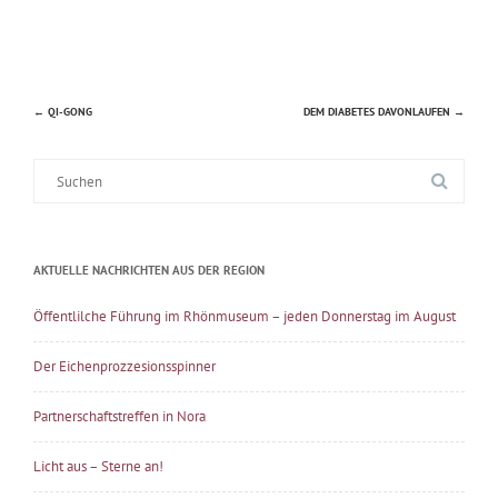
←
QI-GONG
DEM DIABETES DAVONLAUFEN
→
Beitragsnavigation
Suche
nach:
AKTUELLE NACHRICHTEN AUS DER REGION
Öffentlilche Führung im Rhönmuseum – jeden Donnerstag im August
Der Eichenprozzesionsspinner
Partnerschaftstreffen in Nora
Licht aus – Sterne an!