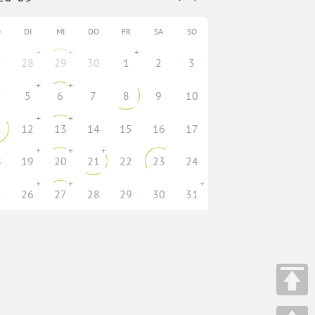
O
DI
MI
DO
FR
SA
SO
+
+
+
7
28
29
30
1
2
3
+
+
5
6
7
8
9
10
+
+
1
12
13
14
15
16
17
+
+
+
8
19
20
21
22
23
24
+
+
+
5
26
27
28
29
30
31