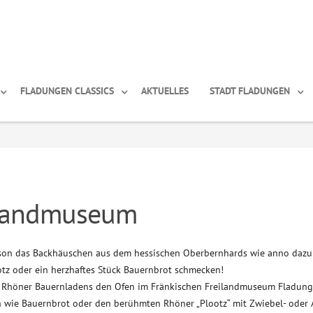
FLADUNGEN CLASSICS
AKTUELLES
STADT FLADUNGEN
ilandmuseum
on das Backhäuschen aus dem hessischen Oberbernhards wie anno dazu
ootz oder ein herzhaftes Stück Bauernbrot schmecken!
s Rhöner Bauernladens den Ofen im Fränkischen Freilandmuseum Fladung
en wie Bauernbrot oder den berühmten Rhöner „Plootz“ mit Zwiebel- oder 