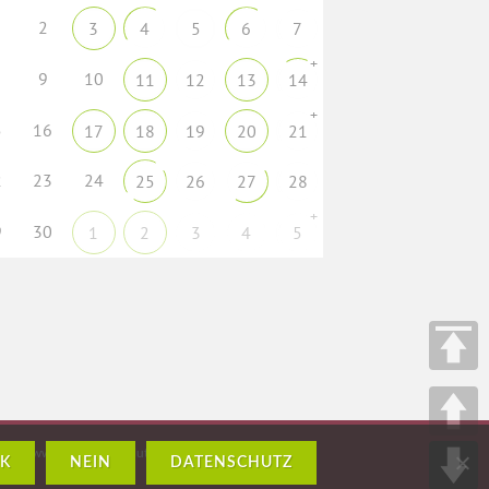
2
3
4
5
6
7
+
9
10
11
12
13
14
+
5
16
17
18
19
20
21
2
23
24
25
26
27
28
+
9
30
1
2
3
4
5
H – www.crossmediasolutions.de
K
NEIN
DATENSCHUTZ