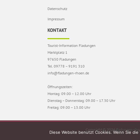
Datenschutz
Impressum
KONTAKT
Tourist-Information Fladungen
Marktplatz 1
97650 Fladungen
Tel. 09778 – 9191 310
info@fladungen-rhoen.de
Öffnungszeiten:
Montag: 09.00 – 12.00 Uhr
Dienstag – Donnerstag: 09.00 – 17.30 Uhr
Freitag: 09.00 – 13.00 Uhr
Copyright © 2026
fladungen-rho
Diese Website benutzt Cookies. Wenn Sie die 