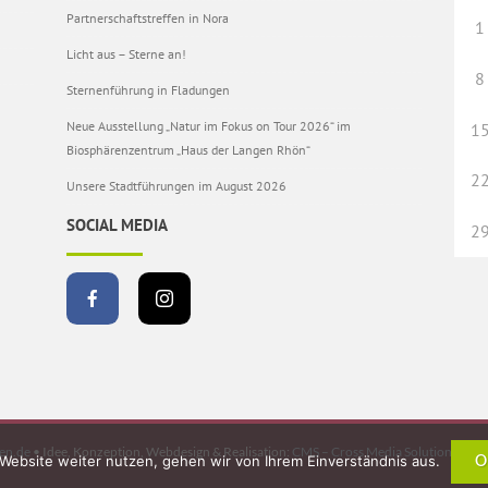
Partnerschaftstreffen in Nora
1
Licht aus – Sterne an!
8
Sternenführung in Fladungen
Neue Ausstellung „Natur im Fokus on Tour 2026“ im
1
Biosphärenzentrum „Haus der Langen Rhön“
2
Unsere Stadtführungen im August 2026
SOCIAL MEDIA
2
en.de
• Idee, Konzeption, Webdesign & Realisation:
CMS – Cross Media Solutions Gmb
Website weiter nutzen, gehen wir von Ihrem Einverständnis aus.
O