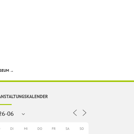
USEUM
→
ANSTALTUNGSKALENDER
O
DI
MI
DO
FR
SA
SO