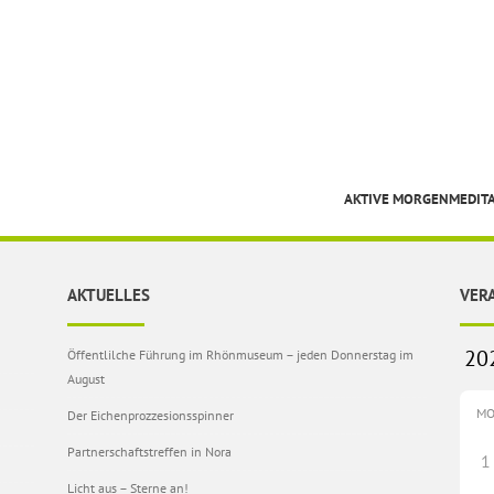
AKTIVE MORGENMEDIT
AKTUELLES
VER
Öffentlilche Führung im Rhönmuseum – jeden Donnerstag im
August
M
Der Eichenprozzesionsspinner
Partnerschaftstreffen in Nora
1
Licht aus – Sterne an!