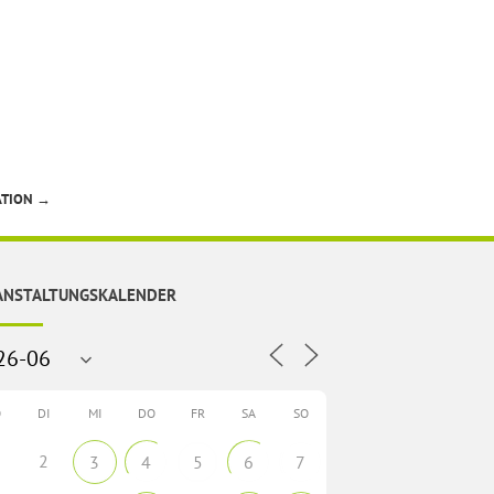
ATION
→
ANSTALTUNGSKALENDER
O
DI
MI
DO
FR
SA
SO
2
3
4
5
6
7