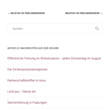
←
BACKTAG IM FREILANDMUSEUM
BRAUTAG IM FREILANDMUSEUM
→
Beitragsnavigation
Suche
nach:
AKTUELLE NACHRICHTEN AUS DER REGION
Öffentlilche Führung im Rhönmuseum – jeden Donnerstag im August
Der Eichenprozzesionsspinner
Partnerschaftstreffen in Nora
Licht aus – Sterne an!
Sternenführung in Fladungen