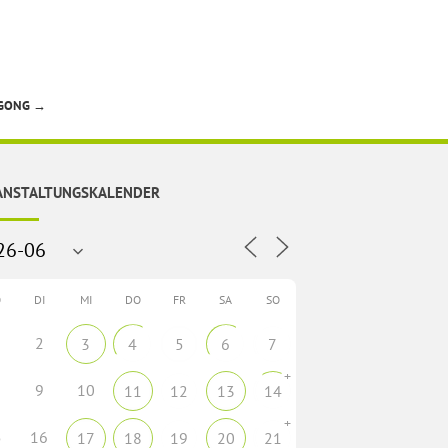
 GONG
→
ANSTALTUNGSKALENDER
O
DI
MI
DO
FR
SA
SO
2
3
4
5
6
7
+
9
10
11
12
13
14
+
5
16
17
18
19
20
21