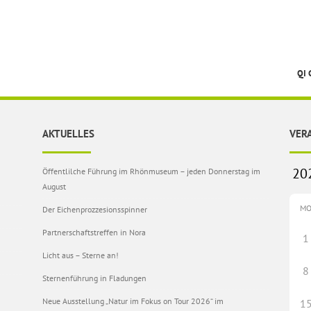
QI
AKTUELLES
VER
Öffentlilche Führung im Rhönmuseum – jeden Donnerstag im
August
M
Der Eichenprozzesionsspinner
Partnerschaftstreffen in Nora
1
Licht aus – Sterne an!
8
Sternenführung in Fladungen
Neue Ausstellung „Natur im Fokus on Tour 2026“ im
1