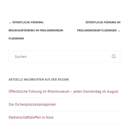
←
ÖFFENTLICHE FÜHRUNG:
ÖFFENTLICHE FÜHRUNG IM
Beitragsnavigation
BRAUHAUSFÜHRUNG IM FREILANDMUSEUM
FREILANDMUSEUM FLADUNGEN
→
FLADUNGEN
Suche
nach:
AKTUELLE NACHRICHTEN AUS DER REGION
Öffentlilche Führung im Rhönmuseum – jeden Donnerstag im August
Der Eichenprozzesionsspinner
Partnerschaftstreffen in Nora