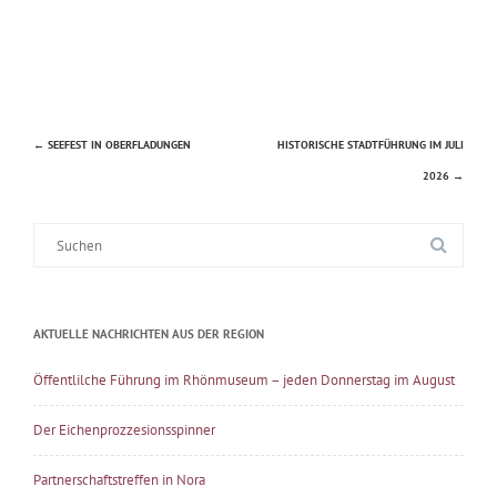
←
SEEFEST IN OBERFLADUNGEN
HISTORISCHE STADTFÜHRUNG IM JULI
Beitragsnavigation
2026
→
Suche
nach:
AKTUELLE NACHRICHTEN AUS DER REGION
Öffentlilche Führung im Rhönmuseum – jeden Donnerstag im August
Der Eichenprozzesionsspinner
Partnerschaftstreffen in Nora