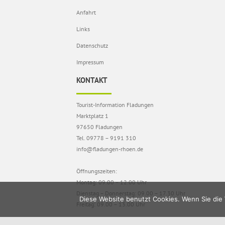
Anfahrt
Links
Datenschutz
Impressum
KONTAKT
Tourist-Information Fladungen
Marktplatz 1
97650 Fladungen
Tel. 09778 – 9191 310
info@fladungen-rhoen.de
Öffnungszeiten:
Montag: 09.00 – 12.00 Uhr
Dienstag – Donnerstag: 09.00 – 17.30 Uhr
Diese Website benutzt Cookies. Wenn Sie die 
Freitag: 09.00 – 13.00 Uhr