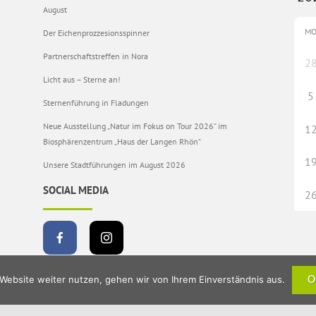
August
M
Der Eichenprozzesionsspinner
Partnerschaftstreffen in Nora
2
Licht aus – Sterne an!
5
Sternenführung in Fladungen
Neue Ausstellung „Natur im Fokus on Tour 2026“ im
1
Biosphärenzentrum „Haus der Langen Rhön“
1
Unsere Stadtführungen im August 2026
SOCIAL MEDIA
2
Website weiter nutzen, gehen wir von Ihrem Einverständnis aus.
O