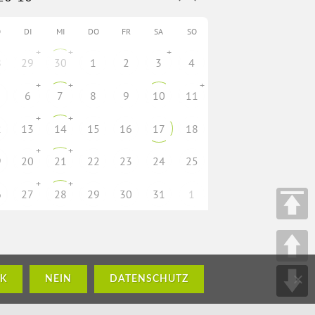
O
DI
MI
DO
FR
SA
SO
+
+
+
8
29
30
1
2
3
4
+
+
+
6
7
8
9
10
11
+
+
2
13
14
15
16
17
18
+
+
9
20
21
22
23
24
25
+
+
6
27
28
29
30
31
1
K
NEIN
DATENSCHUTZ