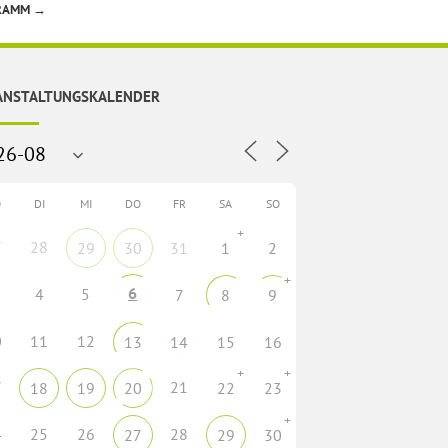
GRAMM
→
ANSTALTUNGSKALENDER
O
DI
MI
DO
FR
SA
SO
+
7
28
29
30
31
1
2
+
6
4
5
7
8
9
0
11
12
13
14
15
16
+
+
7
21
18
19
20
22
23
+
4
25
26
28
27
29
30