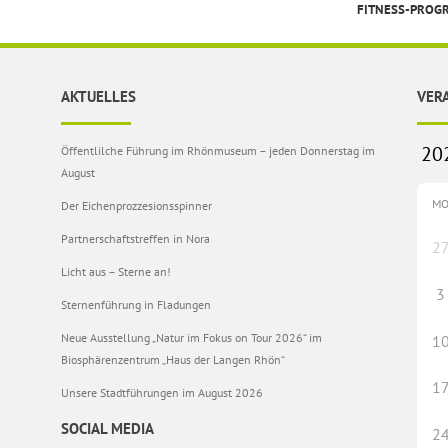
FITNESS-PRO
AKTUELLES
VER
Öffentlilche Führung im Rhönmuseum – jeden Donnerstag im
August
M
Der Eichenprozzesionsspinner
Partnerschaftstreffen in Nora
2
Licht aus – Sterne an!
3
Sternenführung in Fladungen
Neue Ausstellung „Natur im Fokus on Tour 2026“ im
1
Biosphärenzentrum „Haus der Langen Rhön“
1
Unsere Stadtführungen im August 2026
SOCIAL MEDIA
2