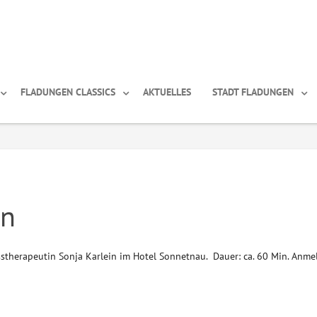
FLADUNGEN CLASSICS
AKTUELLES
STADT FLADUNGEN
on
stherapeutin Sonja Karlein im Hotel Sonnetnau. Dauer: ca. 60 Min. Anm