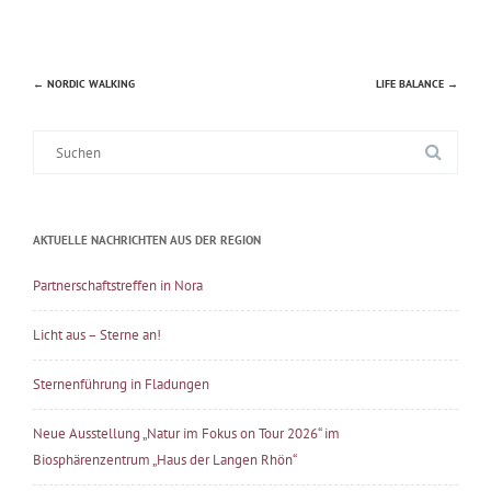
←
NORDIC WALKING
LIFE BALANCE
→
Beitragsnavigation
Suche
nach:
AKTUELLE NACHRICHTEN AUS DER REGION
Partnerschaftstreffen in Nora
Licht aus – Sterne an!
Sternenführung in Fladungen
Neue Ausstellung „Natur im Fokus on Tour 2026“ im
Biosphärenzentrum „Haus der Langen Rhön“