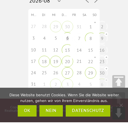
MO
DI
MI
DO
FR
SA
SO
+
27
28
29
30
31
1
2
+
6
3
4
5
7
8
9
10
11
12
13
14
15
16
+
+
17
21
18
19
20
22
23
+
24
25
26
28
27
29
30
+
31
1
4
2
3
5
6
Diese Website benutzt Cookies. Wenn Sie die Website weiter
nutzen, gehen wir von Ihrem Einverständnis aus.
Copyright © 2026
fladungen-rhoen.de
• Idee, Konzeption, Webdesign &
Realisation:
CMS – Cross Media Solutions GmbH – www.crossmediasolutions.de
OK
NEIN
DATENSCHUTZ