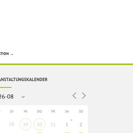
ATION
→
ANSTALTUNGSKALENDER
O
DI
MI
DO
FR
SA
SO
+
7
28
29
30
31
1
2