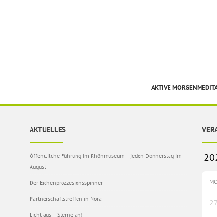
AKTIVE MORGENMEDIT
AKTUELLES
VER
Öffentlilche Führung im Rhönmuseum – jeden Donnerstag im
August
M
Der Eichenprozzesionsspinner
Partnerschaftstreffen in Nora
2
Licht aus – Sterne an!