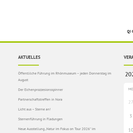
QI
AKTUELLES
VER
Öffentlilche Führung im Rhönmuseum – jeden Donnerstag im
August
M
Der Eichenprozzesionsspinner
Partnerschaftstreffen in Nora
2
Licht aus – Sterne an!
3
Sternenführung in Fladungen
Neue Ausstellung „Natur im Fokus on Tour 2026“ im
1