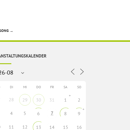
 GONG
→
ANSTALTUNGSKALENDER
O
DI
MI
DO
FR
SA
SO
+
7
28
29
30
31
1
2
+
7
4
5
6
8
9
0
11
12
13
14
15
16