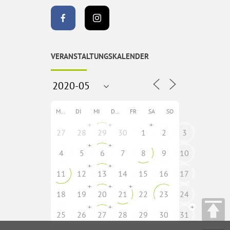
VERANSTALTUNGSKALENDER
MO
DI
MI
DO
FR
SA
SO
+
+
+
27
28
29
30
1
2
3
+
+
4
5
6
7
8
9
10
+
+
11
12
13
14
15
16
17
+
+
+
18
19
20
21
22
23
24
+
+
+
25
26
27
28
29
30
31