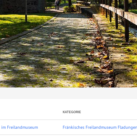
KATEGORIE
b im Freilandmuseum
Fränkisches Freilandmuseum Fladunge