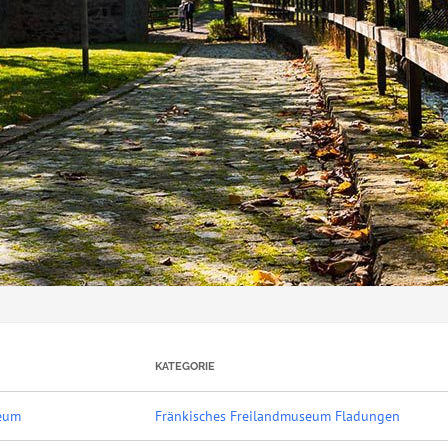
KATEGORIE
seum
Fränkisches Freilandmuseum Fladungen