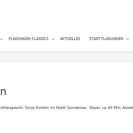
FLADUNGEN CLASSICS
AKTUELLES
STADT FLADUNGEN
on
stherapeutin Sonja Karlein im Hotel Sonnetnau. Dauer: ca. 60 Min. Anm