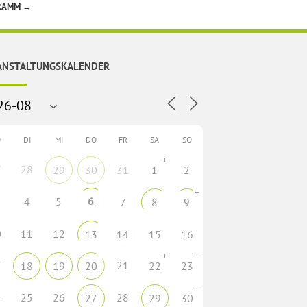
GRAMM
→
ANSTALTUNGSKALENDER
O
DI
MI
DO
FR
SA
SO
+
7
28
29
30
31
1
2
+
6
4
5
7
8
9
0
11
12
13
14
15
16
+
+
7
21
18
19
20
22
23
+
4
25
26
28
27
29
30