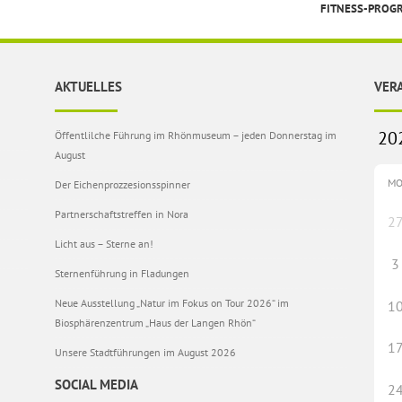
FITNESS-PRO
AKTUELLES
VER
Öffentlilche Führung im Rhönmuseum – jeden Donnerstag im
August
M
Der Eichenprozzesionsspinner
Partnerschaftstreffen in Nora
2
Licht aus – Sterne an!
3
Sternenführung in Fladungen
Neue Ausstellung „Natur im Fokus on Tour 2026“ im
1
Biosphärenzentrum „Haus der Langen Rhön“
1
Unsere Stadtführungen im August 2026
SOCIAL MEDIA
2