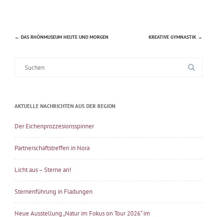
←
DAS RHÖNMUSEUM HEUTE UND MORGEN
KREATIVE GYMNASTIK
→
Beitragsnavigation
Suche
nach:
AKTUELLE NACHRICHTEN AUS DER REGION
Der Eichenprozzesionsspinner
Partnerschaftstreffen in Nora
Licht aus – Sterne an!
Sternenführung in Fladungen
Neue Ausstellung „Natur im Fokus on Tour 2026“ im