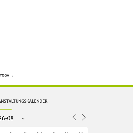
YOGA
→
ANSTALTUNGSKALENDER
O
DI
MI
DO
FR
SA
SO