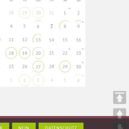
+
7
28
29
30
31
1
2
+
7
4
5
6
8
9
0
11
12
13
14
15
16
+
+
7
21
18
19
20
22
23
+
4
25
26
28
27
29
30
+
1
1
4
2
3
5
6
H – www.crossmediasolutions.de
K
NEIN
DATENSCHUTZ