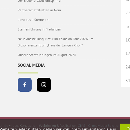
Der Eichenprozzesionsspinner
Partnerschaftstreffen in Nora
2
Licht aus – Sterne an!
3
Sternenführung in Fladungen
Neue Ausstellung „Natur im Fokus on Tour 2026“ im
1
Biosphärenzentrum „Haus der Langen Rhön“
1
Unsere Stadtführungen im August 2026
SOCIAL MEDIA
2
3
en.de
• Idee, Konzeption, Webdesign & Realisation:
CMS – Cross Media Solutions Gmb
Website weiter nutzen, gehen wir von Ihrem Einverständnis aus.
O