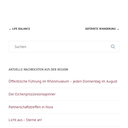
←
LIFE BALANCE
GEFÜHRTE WANDERUNG
→
Beitragsnavigation
Suche
nach:
AKTUELLE NACHRICHTEN AUS DER REGION
Öffentlilche Führung im Rhönmuseum – jeden Donnerstag im August
Der Eichenprozzesionsspinner
Partnerschaftstreffen in Nora
Licht aus – Sterne an!