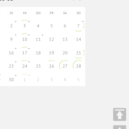
O
DI
MI
DO
FR
SA
SO
+
+
+
2
3
4
5
6
7
+
+
+
9
10
11
12
13
14
+
+
5
16
17
18
19
20
21
+
+
2
23
24
25
26
27
28
+
+
9
30
1
2
3
4
5