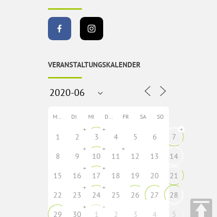
VERANSTALTUNGSKALENDER
MO
DI
MI
DO
FR
SA
SO
+
+
+
1
2
3
4
5
6
7
+
+
+
8
9
10
11
12
13
14
+
+
15
16
17
18
19
20
21
+
+
22
23
24
25
26
27
28
+
+
29
30
1
2
3
4
5