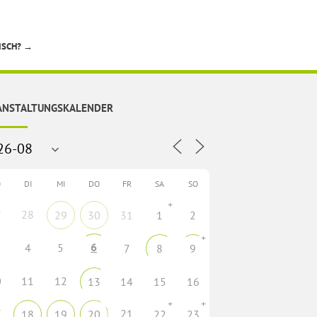
ISCH?
→
ANSTALTUNGSKALENDER
O
DI
MI
DO
FR
SA
SO
+
7
28
29
30
31
1
2
+
6
4
5
7
8
9
0
11
12
13
14
15
16
+
+
7
21
18
19
20
22
23