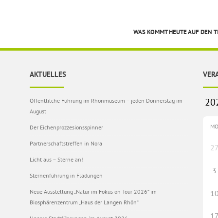
WAS KOMMT HEUTE AUF DEN T
AKTUELLES
VER
Öffentlilche Führung im Rhönmuseum – jeden Donnerstag im
August
M
Der Eichenprozzesionsspinner
Partnerschaftstreffen in Nora
2
Licht aus – Sterne an!
3
Sternenführung in Fladungen
Neue Ausstellung „Natur im Fokus on Tour 2026“ im
1
Biosphärenzentrum „Haus der Langen Rhön“
1