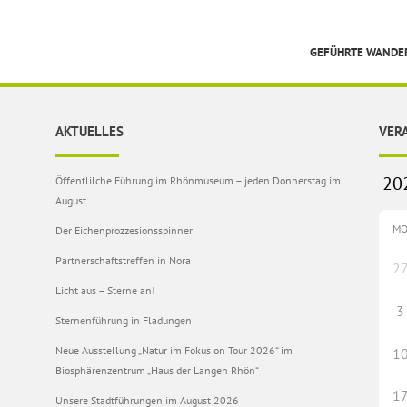
GEFÜHRTE WAND
AKTUELLES
VER
Öffentlilche Führung im Rhönmuseum – jeden Donnerstag im
August
M
Der Eichenprozzesionsspinner
Partnerschaftstreffen in Nora
2
Licht aus – Sterne an!
3
Sternenführung in Fladungen
Neue Ausstellung „Natur im Fokus on Tour 2026“ im
1
Biosphärenzentrum „Haus der Langen Rhön“
1
Unsere Stadtführungen im August 2026