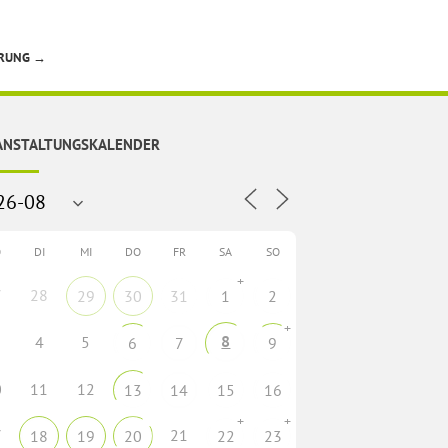
ERUNG
→
ANSTALTUNGSKALENDER
O
DI
MI
DO
FR
SA
SO
+
7
28
29
30
31
1
2
+
8
4
5
6
7
9
0
11
12
13
14
15
16
+
+
7
21
18
19
20
22
23