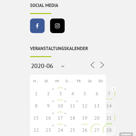
SOCIAL MEDIA
VERANSTALTUNGSKALENDER
MO
DI
MI
DO
FR
SA
SO
+
+
+
1
2
3
4
5
6
7
+
+
+
8
9
10
11
12
13
14
+
+
15
16
17
18
19
20
21
+
+
22
23
24
25
26
27
28