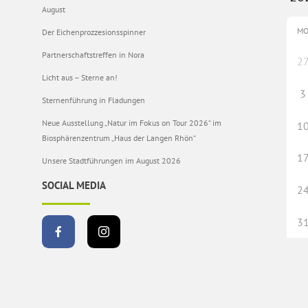
August
M
Der Eichenprozzesionsspinner
Partnerschaftstreffen in Nora
2
Licht aus – Sterne an!
3
Sternenführung in Fladungen
Neue Ausstellung „Natur im Fokus on Tour 2026“ im
1
Biosphärenzentrum „Haus der Langen Rhön“
1
Unsere Stadtführungen im August 2026
SOCIAL MEDIA
2
3