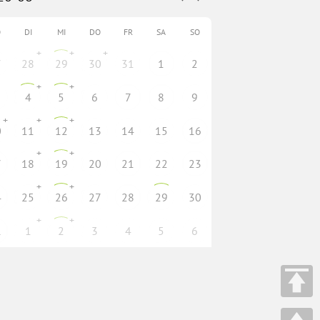
O
DI
MI
DO
FR
SA
SO
+
+
+
7
28
29
30
31
1
2
+
+
4
5
6
7
8
9
+
+
+
0
11
12
13
14
15
16
+
+
7
18
19
20
21
22
23
+
+
4
25
26
27
28
29
30
+
+
1
1
2
3
4
5
6