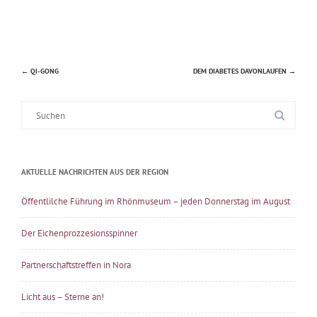
←
QI-GONG
DEM DIABETES DAVONLAUFEN
→
Beitragsnavigation
Suche
nach:
AKTUELLE NACHRICHTEN AUS DER REGION
Öffentlilche Führung im Rhönmuseum – jeden Donnerstag im August
Der Eichenprozzesionsspinner
Partnerschaftstreffen in Nora
Licht aus – Sterne an!